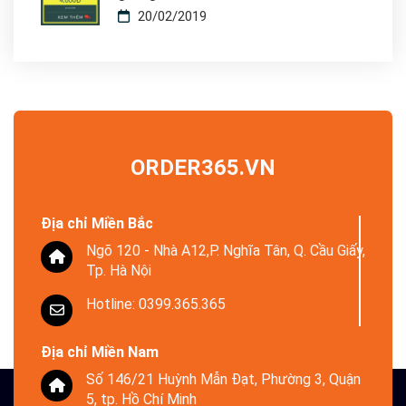
20/02/2019
ORDER365.VN
Địa chỉ Miền Bắc
Ngõ 120 - Nhà A12,P. Nghĩa Tân, Q. Cầu Giấy,
Tp. Hà Nội
Hotline: 0399.365.365
Địa chỉ Miền Nam
Số 146/21 Huỳnh Mẫn Đạt, Phường 3, Quận
5, tp. Hồ Chí Minh