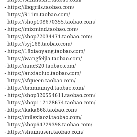
-
https://lbqgrils.taobao.com/
-
https://911m.taobao.com/
-
https://shop108670355.taobao.com/
-
https://mixmind.taobao.com/
-
https://shop72034471.taobao.com/
-
https://syj168.taobao.com/
-
https://18xiaoyang.taobao.com/
-
https://wangfeijia.taobao.com/
-
https://nmc520.taobao.com/
-
https://anxiaoluo.taobao.com/
-
https://sfqueen.taobao.com/
-
https://bmmmmyd.taobao.com/
-
https://shop320554611.taobao.com/
-
https://shop112128674.taobao.com/
-
https://kaka868.taobao.com/
-
https://milexiaozi.taobao.com/
-
https://shop64729398.taobao.com/
-
https://shuimusen.taobao.com/