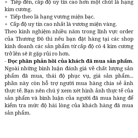
+ Tiếp đến, cấp độ uy tín cao hơn một chút là hạng
kim cương.
+ Tiếp theo là hạng vương miện bạc.
+ Cấp độ uy tín cao nhất là vương miện vàng.
Theo kinh nghiệm nhiều năm trong lĩnh vực order
của Thương Đô thì nếu bạn đặt hàng tại các shop
kinh doanh các sản phẩm từ cấp độ có 4 kim cương
trở lên sẽ ít gặp rủi ro hơn.
-
Đọc phần phản hồi của khách đã mua sản phẩm
.
Ngoài những bình luận đánh giá về chất lượng sản
phẩm đã mua, thái độ phục vụ, giá sản phẩm...
phần này còn hỗ trợ người mua hàng chia sẻ ảnh
thực tế. Bạn nên chú ý xem xét hình ảnh thực tế của
sản phẩm và bình luận của người đã mua hàng để
kiểm tra mức độ hài lòng của khách hàng đã mua
sản phẩm.