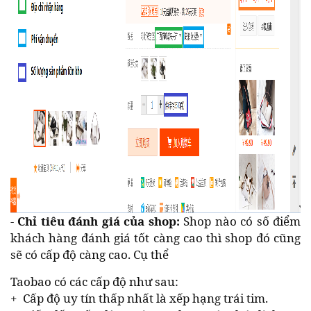
-
Chỉ tiêu đánh giá của shop:
Shop nào có số điểm
khách hàng đánh giá tốt càng cao thì shop đó cũng
sẽ có cấp độ càng cao. Cụ thể
Taobao có các cấp độ như sau:
+ Cấp độ uy tín thấp nhất là xếp hạng trái tim.