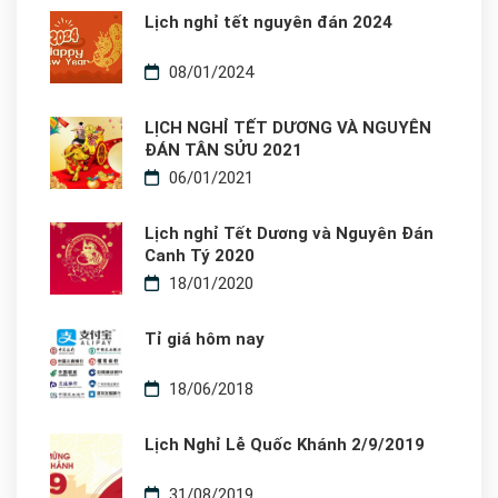
Lịch nghỉ tết nguyên đán 2024
08/01/2024
LỊCH NGHỈ TẾT DƯƠNG VÀ NGUYÊN
ĐÁN TÂN SỬU 2021
06/01/2021
Lịch nghỉ Tết Dương và Nguyên Đán
Canh Tý 2020
18/01/2020
Tỉ giá hôm nay
18/06/2018
Lịch Nghỉ Lễ Quốc Khánh 2/9/2019
31/08/2019