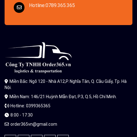
Hotline:0789.365.365
Miền Bắc: Ngõ 120 - Nhà A12,P. Nghĩa Tân, Q. Cầu Giấy, Tp. Hà
Nội.
Miền Nam: 146/21 Huỳnh Mẫn Đạt, P.3, Q.5, Hồ Chí Minh.
Hotline: 0399365365
8:00 - 17:30
order365vn@gmail.com