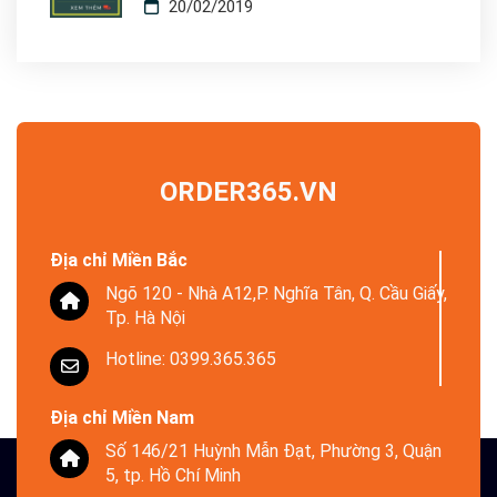
20/02/2019
ORDER365.VN
Địa chỉ Miền Bắc
Ngõ 120 - Nhà A12,P. Nghĩa Tân, Q. Cầu Giấy,
Tp. Hà Nội
Hotline: 0399.365.365
Địa chỉ Miền Nam
Số 146/21 Huỳnh Mẫn Đạt, Phường 3, Quận
5, tp. Hồ Chí Minh