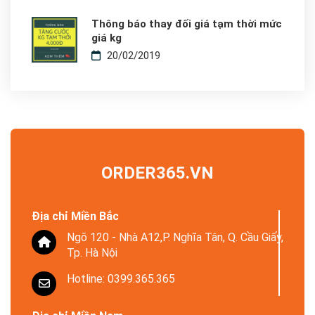
Thông báo thay đối giá tạm thời mức
giá kg
20/02/2019
ORDER365.VN
Địa chỉ Miền Bắc
Ngõ 120 - Nhà A12,P. Nghĩa Tân, Q. Cầu Giấy,
Tp. Hà Nội
Hotline: 0399.365.365